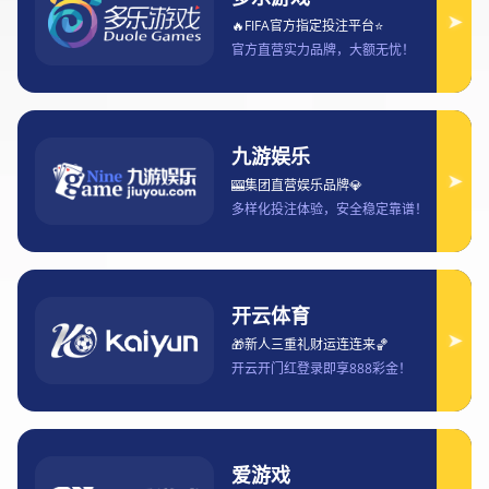
营方法系统思路与技巧
2026-01-18 02:28:04
文章摘要：欧洲杯赛事作为一项备受关注的国际体育赛事，吸引
了全球大量的参与者和观众。在多平台运营的背景下，如何有效
解除风控并确保平台的稳定运营，成为了众多平台运营商面临的
重要课题。本文从四个方面入手，详细解析了多平台风控解除与
稳定运营的方法、系统思路与技巧，帮助相关从业者更好地应对
复杂的运营环境。首先，我们探讨了风控解除的基本原理与策
略，深入分析了影响风控的关键因素；接着，分析了如何通过技
术手段优化平台的风控系统，提高风险预警能力；然后，重点讲
解了如何进行平台间数据整合与信息共享，最大限度地减少风
险；最后，结合欧洲杯的实战案例，提供了稳定运营的技巧与方
案，确保多平台的持续、高效运营。通过本篇文章，读者将能够
对多平台风控解除与稳定运营的策略有更加深刻的理解和应用能
力。
1、风控解除的基本原理与策
略