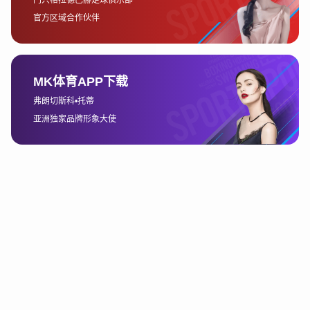
在多平台的运营过程中，各个平台之间往往会产生大量的数据，
这些数据的整合与共享是解除风控、提高运营效率的关键环节。
通过建立跨平台的数据共享机制，不仅可以提高风控效率，还可
以为平台提供更多的运营决策依据。
平台间的数据整合首先需要建立标准化的数据接口和统一的数据
格式，这样才能实现数据的无缝对接。通过数据整合，平台可以
更全面地了解用户的行为模式，识别出风险点。对于一些异常数
据，平台可以通过交叉验证，提高风控的准确性。
信息共享也可以提高平台间的协作效率。不同平台之间可以根据
需求共享风控数据、交易数据等，从而实现风险的联防联控。在
欧洲杯等大型赛事期间，用户的行为往往会在多个平台上交叉发
生，信息共享能够及时发现和防范跨平台的风险。
4、稳定运营技巧与方案
稳定运营是多平台在面对大型赛事时必须重点关注的目标。为了
确保平台能够在激烈的竞争和高风险环境中保持稳定运营，平台