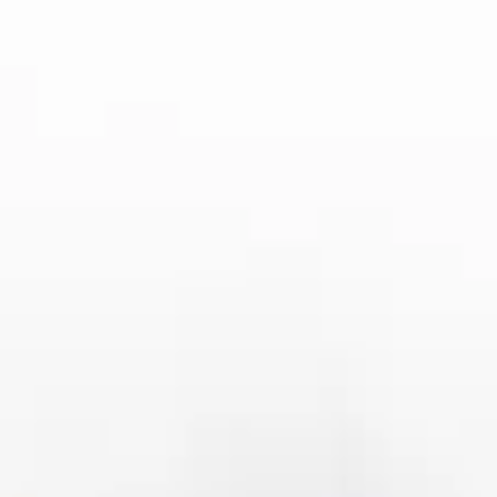
应当制定全面的运营方案，并结合实时数据进行动态调整。
首先，平台应当根据赛事的特点，提前制定详细的运营计划。这
些计划应当包括用户需求预测、平台负载分析、风险预警方案等
内容。对于欧洲杯这样的全球性赛事，平台需要预测到参与者的
激增，并相应调整平台的承载能力，避免因服务器崩溃等问题导
致运营中断。
其次，平台应当注重用户体验，确保在风控解除的同时不影响用
户的正常使用。对于投注量激增的情况，平台可以通过调整交易
限制、提高资金流转效率等方式，确保每个用户都能顺畅地完成
交易。
PA视讯集团
最后，平台要定期评估运营效果，根据反馈数据进行优化。通过
收集用户反馈和监控数据，平台能够及时发现并解决运营中的问
题，确保平台在整个赛事期间都能保持高效、稳定的运营状态。