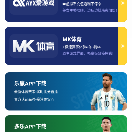
在多平台运营的环境中，风控解除是一项至关重要的工作。平台
在进行风险管理时，必须综合考虑多种因素，如用户行为、交易
模式、平台数据等。在欧洲杯这种大规模的赛事活动中，参与者
的投注行为复杂多变，平台必须确保在保障安全的前提下，适时
解除风控，促进交易的正常进行。
解除风控的核心目标是平衡风险与收益，避免过度风控造成用户
体验的流失。为了实现这一目标，平台需要通过大数据分析，实
时监控用户的行为特征。当检测到用户的投注行为异常时，平台
会触发风控机制，但在一些情况下，平台可以根据历史数据进行
适当的放宽措施，从而恢复正常的运营状态。
针对欧洲杯赛事的特点，平台应当建立一套灵活的风控解除机
制。这一机制不仅要能够迅速响应用户行为变化，还要在不同风
险等级下采取差异化的策略。例如，对于低风险用户，可以适当
放宽风控措施，而对于高风险用户，则应维持较为严格的监控，
确保平台安全。
2、技术手段在风控解除中