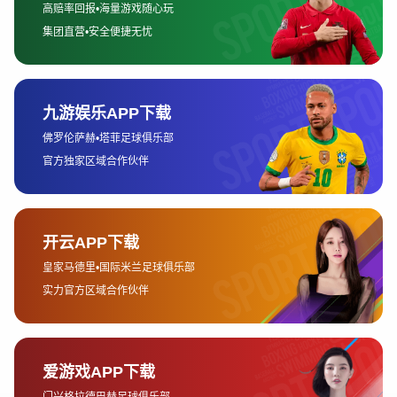
高位压迫与快速反击的结合，是近年来体系演进的重要方向。通
过对压迫成功率、对手失误区域的统计，球队能够精准设定压迫
触发点，从而在高风险与高回报之间取得平衡。这种基于数据的
压迫策略，使整体防守更具针对性。
此外，控球体系本身也在演变。数据表明，单纯追求控球率并不
必然带来胜利，关键在于控球的空间效率和推进速度。因此，越
来越多球队采用“目的性控球”，在保证结构稳定的前提下，加快
纵向传递节奏，以提升进攻威胁。
三、比赛决策智能升级
比赛决策是战术落地的关键环节，而数据正在深度介入这一过
程。赛前，通过对对手习惯、弱点和趋势的分析，教练组能够制
定高度定制化的比赛计划。这种准备方式显著提高了战术针对
性，减少了盲目试错的成本。
比赛过程中，实时数据反馈正在改变临场指挥模式。可穿戴设备
与视频分析系统，使教练能够即时掌握球员体能状态与执行效
果，从而在换人、阵型调整等关键决策上更加科学。这种“数据辅