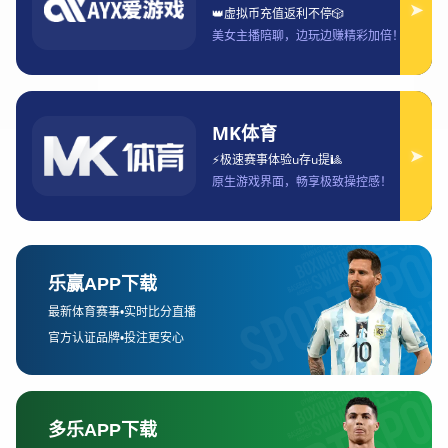
离和对抗强度等指标的量化，球队能够更清晰地理解比赛中“有效
行为”的真实价值。
PA视讯官网
权威数据平台的发展，使战术分析从结果导向转向过程导向。进
球与胜负不再是唯一评价标准，预期进球值（xG）、预期助攻
（xA）等指标帮助教练组判断战术执行质量。这种转变促使球队
更加关注创造机会的可持续性，而非偶然性的比赛结果。
在认知层面，数据还改变了对球员角色的理解。传统位置划分逐
渐被“功能型角色”取代，边后卫是否内收、中前卫是否前插，都
可以通过数据验证其对整体攻防平衡的影响。这种精细化认知，
为战术创新提供了科学基础。
二、体系结构持续演进
从战术体系角度看，现代足球正呈现出高度动态化与模块化的特
征。基于数据分析，球队不再固守单一阵型，而是根据比赛阶段
和对手特征，在同一场比赛中实现多次结构切换。这种变化提升
了战术灵活性，也对球员理解能力提出更高要求。