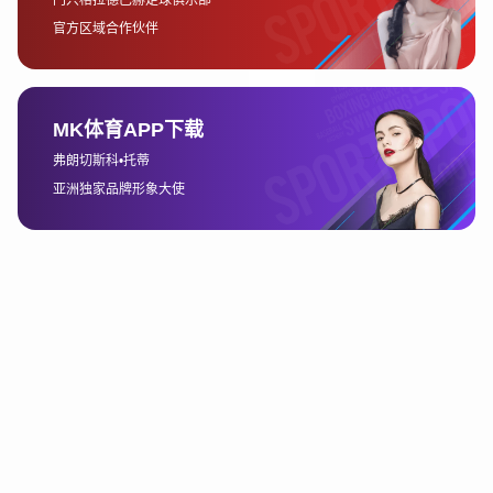
助决策”正在成为顶级赛事的常态。
赛后复盘同样离不开数据支持。通过对决策结果的量化评估，球
队可以反向优化决策模型，形成持续改进的闭环。这种以数据为
核心的决策机制，使战术执行不再停留在主观总结层面，而是进
入可验证、可迭代的科学轨道。
四、未来战术前瞻方向
展望未来，人工智能与机器学习将进一步深化数据在战术中的应
用。通过对海量比赛数据的学习，模型有望预测不同战术选择的
成功概率，为教练提供多方案参考。这并非取代人类决策，而是
扩展其认知边界。
球员培养体系也将随之发生变化。基于数据的能力画像，使青训
更早识别球员潜力与适配位置，从而在战术理念上实现“自下而
上”的统一。这种长期规划，有助于形成稳定而富有特色的战术风
格。
在整体趋势上，未来足球战术将更强调系统协同而非个人英雄主