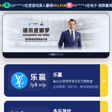
集团新闻
首页
集团新闻
基于权威数据的现代足球战术趋势深度解析与前
瞻体系演变与比赛决策
基于权威数据的现代足球战术趋势深度解析与