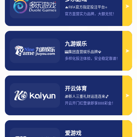
前瞻体系演变与比赛决策
2026-01-26 16:53:45
在数据革命深刻改变体育世界的背景下，现代足球战术正经历一
场由“经验驱动”向“数据驱动”的系统性转型。基于权威数据的分
析方法，不仅重塑了球队的战术设计逻辑，也正在重新定义比赛
中的实时决策方式与长期体系演变方向。本文围绕现代足球战术
趋势展开，从数据技术对战术认知的改变、战术体系的结构性演
进、比赛决策机制的智能化，以及未来战术前瞻四个层面进行系
统解析。通过结合国际主流联赛、国家队以及专业分析机构的数
据成果，文章试图揭示现代足球如何在高强度对抗与复杂不确定
性中，借助数据实现更高效率、更强适应性与更可持续的发展路
径。整体内容既关注当下主流趋势，也着眼未来演化逻辑，为理
解现代足球战术提供一个兼具深度与前瞻性的分析框架。
一、数据重塑战术认知
现代足球战术的首要变化，体现在对比赛本质认知的更新上。以
往依赖教练直觉与经验总结的战术判断，如今越来越多地建立在
大样本数据分析基础之上。通过对传球网络、空间占用、跑动距