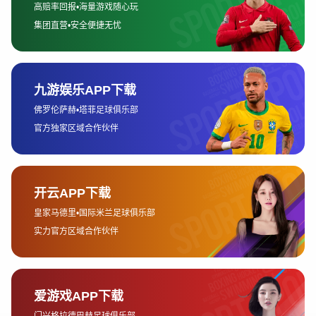
产品展示
足球马修斯过人技巧探秘绿茵场上的经典晃动