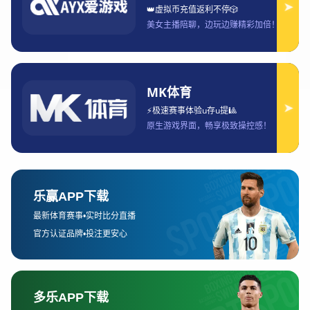
程，享受到专业水准的教学和指导。
此外，
PA视讯|真人游戏第一品牌
还定期组织各类活动和赛事，
为客户提供展示自我的平台，增强交流和学习的机会。公司秉承
着“让高品质服务融入生活，让健康成为生活的一部分”的理念，
努力推动文化的传播，促进公众健康生活方式，为社会健康事业
贡献自己的力量。
PA视讯|真人游戏第一品牌
秉承“专业、创新、服务”的经营理
念，不断提升自身实力和竞争力，在行业中树立了良好的品牌形
象和口碑。未来，
PA视讯|真人游戏第一品牌
将继续秉承“以客户
为中心，以质量求生存，以科技创新求发展，以信誉谋品牌”的宗
旨，为客户提供更多优质的产品和服务，为行业的发展贡献更多
的力量。
认识我们