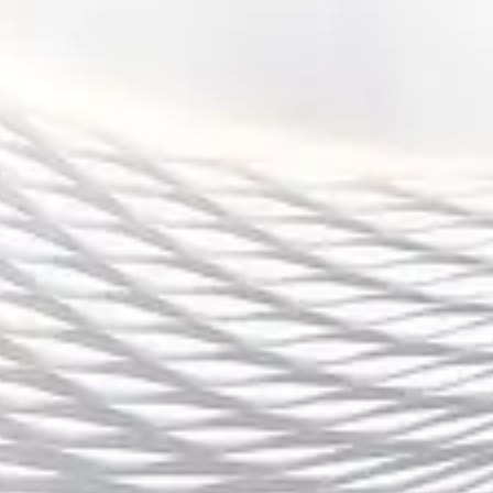
足坛违约金最高纪录揭秘亚马尔十亿欧元天价
条款引关注创造未来转会新格局
摘要：在现代足球商业化浪潮不断推进的背景下，球员违约金已
经成为衡量超级巨星价值、俱乐部战略布局以及未来转会市场格
局的重要指标。巴塞罗那年轻天才亚马尔合同中高达十亿欧元的
违约金条款，一经曝光便引发全球足...