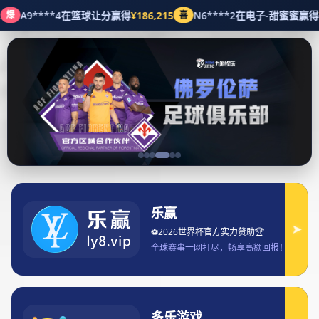
“冠军的荣耀，从坚持
和努力开始”
PA视讯