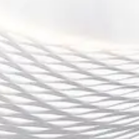
国文化的了解，也让体育成为了全球文化交流的重要纽带。
总结：
通过高清直播链接，德甲赛事的观看体验被大大提升，不仅在画
质上有了质的飞跃，互动功能的增加也让球迷们的参与感和社交
体验更加丰富。无论是直播平台的选择，还是高清技术和互动功
能的应用，都让德甲赛事成为了全球球迷共同享受的盛宴。借助
这些先进的技术，球迷们能够更加全面地体验德甲的精彩，真正
感受到足球的魅力。
随着全球球迷的互动越来越频繁，德甲赛事不仅仅是一次体育竞
技的展示，它更是一场跨文化的交流盛宴。通过实时互动、社交
功能的应用以及全球球迷的参与，德甲赛事在体育之外，给予了
球迷们更多的娱乐和社交体验。对于热爱足球的你来说，借助高
清直播链接，完全可以畅享德甲赛事的全程精彩，和全球的球迷
一起共享这份激动人心的运动盛宴。