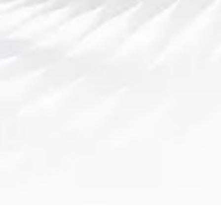
下一篇
德甲比赛直播在哪个平台观看最方便全面分析
找到我们
13594780477
welldefined@outlook.com
南平市甩坟山267号
最新资讯
足球马修斯过人技巧探秘绿茵