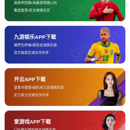
链接，球迷能够享受到更加清晰、细腻的图像，仿佛置身于现
场。尤其是在快速的比赛场面中，高清画质能够让球迷清楚地看
到球员的每一个动作，从传球、射门到防守，每个细节都栩栩如
生。
此外，4K直播技术的引入进一步提升了德甲赛事的观看体验。与
传统的1080P高清画质相比，4K画质能够提供更多的画面细节和
更高的分辨率，给观众带来极其震撼的视觉效果。无论是远景还
是近景，画面中的每一个细节都能呈现得更加精致，让观众享受
到更加身临其境的比赛体验。
PA视讯官网
不仅如此，随着VR和AR技术的应用，观众还可以通过高清直播
链接体验到更加沉浸式的观赛感受。例如，VR技术的运用可以让
球迷通过头戴设备，从球场的不同角度进行360度观看，甚至模
拟亲临现场的氛围。AR技术则能够为球迷提供实时的赛事数据和
球员信息，让他们在观看比赛的同时，能够实时掌握比赛的细
节。
3、实时互动功能的价值