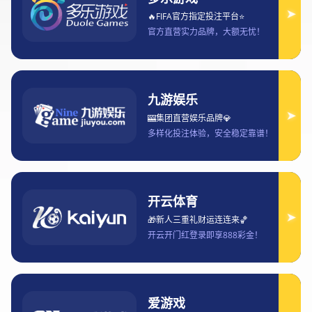
2025-07-25 11:32:58
随着全球足球热度不断攀升，德甲赛事作为欧洲顶级足球联赛之
一，吸引了无数球迷的关注。如今，随着互联网和数字技术的发
展，观看德甲比赛变得更加便捷和高效。通过高清直播链接，球
迷们能够随时随地享受比赛的精彩瞬间，不仅能享受到更清晰的
画质，还能感受更多互动和沉浸式的观看体验。本文将从四个方
面详细阐述如何通过高清直播链接尽享德甲赛事的全程精彩：直
播平台的选择与优势、高清技术对观赛体验的提升、实时互动功
能的价值以及全球球迷互动带来的社交体验。通过这些分析，帮
助球迷们更好地把握并体验德甲赛事的魅力。
1、直播平台的选择与优势
在选择高清直播链接时，首要的任务是选择一个可靠的平台。如
今，市场上有许多提供德甲赛事直播的平台，包括一些大型的体
育直播网站以及各类流媒体平台。这些平台通常与赛事官方达成
合作，能够提供全程直播，不仅保证了赛事的实时性，还能提供
稳定的观看体验。对球迷来说，选择合适的平台直接关系到观看
质量，因此了解各个平台的优缺点显得尤为重要。