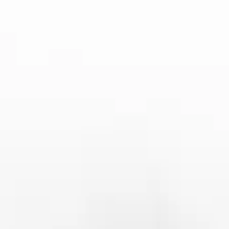
随着智能手机的
的一个重要渠道
看比赛信息、观
等。各种体育A
数据统计。
移动设备的最大
看意甲赛事。这
显得尤为重要。
机就可以实时跟
然而，移动设备
观看一些精彩的
此外，数据流量
体验。因此，用
4、
方平