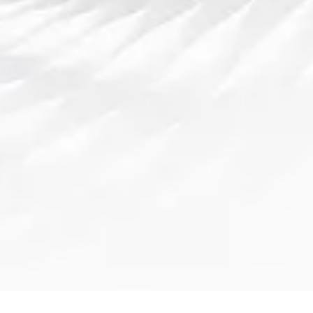
的综合平台，无疑能够让每一次赛事体验都更加精彩难忘。
上一篇
红果体育打造全民赛事互动新体验引领城市运动潮
流新时代发展