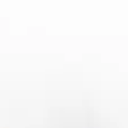
实时查看控球率、得分数据、球员表现以及比赛节奏等详细信
息。这些专业数据能够帮助用户更加全面地理解比赛，也让观赛
过程变得更加具有分析性和趣味性。
为了增强娱乐氛围，BBIN体育还加入了丰富的互动活动。例如赛
事竞猜、积分奖励以及专属任务系统等，用户在参与赛事的同时
还能获得更多额外乐趣。这种互动模式有效提升了平台活跃度，
也让用户拥有更强的参与体验。
直播互动功能也是平台的一大特色。在观看热门赛事时，用户可
以通过弹幕、评论区以及互动聊天室，与其他观众实时分享观
点。尤其在关键进球或高光时刻，集体互动能够进一步放大赛事
激情，让用户感受到更加真实的竞技氛围。
4、安全服务保障体验
对于用户而言，平台的安全性始终是关注重点。BBIN体育在信息
保护方面采用了先进的技术手段，通过多重加密系统保障用户数
据安全。无论是账号信息还是操作记录，都能够得到有效保护，
让用户使用起来更加安心。