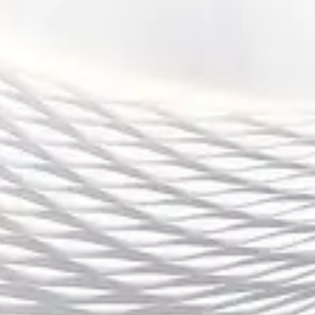
平台还建立了稳定的技术维护团队，全天候监控系统运行状态。
一旦出现异常情况，技术人员能够第一时间进行处理，确保赛事
直播和数据更新保持正常运行。这样的服务机制有效避免了用户
在使用过程中遇到频繁中断的问题。
客服服务也是BBIN体育的重要优势之一。平台提供多渠道客服支
持，无论用户在使用过程中遇到操作疑问还是技术问题，都可以
及时获得帮助。专业高效的服务态度，进一步提升了整体用户满
意度。
PA视讯
除此之外，平台还注重用户体验细节。例如通过优化登录流程、
简化功能菜单以及提升页面响应速度，让整体操作更加人性化。
正是这些看似细微的改进，最终构建出更加稳定、舒适且值得信
赖的体育娱乐环境。
总结：
总体来看，BBIN体育通过功能升级、赛事扩展、互动优化以及安
全保障等多个方面，为广大体育爱好者打造了更加全面的竞技娱