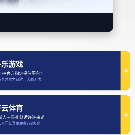
康生活方式
引领区域体育发展助力全民健康生
:30:16
照你的要求生成一篇完整的文章示例，控制摘要约300