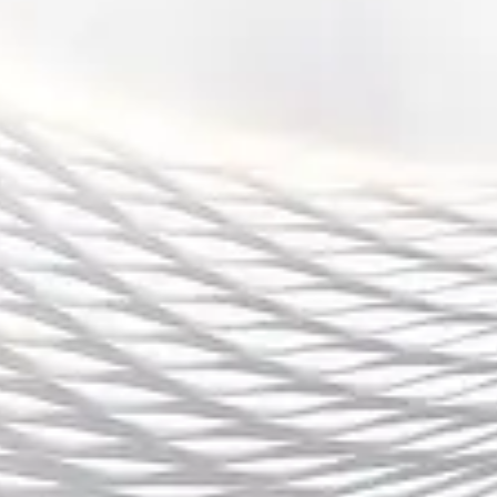
体素
第三
办与
提升
力，
与体
性。