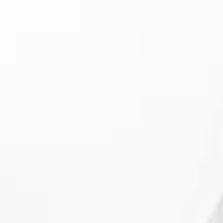
础设施布局和提
动场馆服务质
为居民提供了安
便利、现代化的
环境。其次，广
展的全民健身活
仅丰富了居民日
活，也增强了身