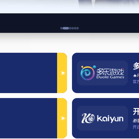
产品展示
江南体育引领区域体育发展助力全民健
产品展示
江南体育
活方式
2026-05-20 16
明白了，我会按