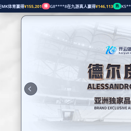
认识PA视讯
产品展示
集