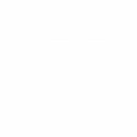
的运
活方
从四
江南
体育
健康
实践
江南