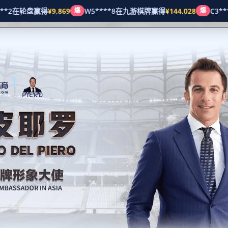
0
团新闻
体育服务
找到PA视讯官网