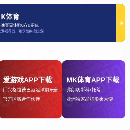
面各自详细阐述，每个自然段均衡分配，标题用 `
落用 `
最后总结两段。以
完整示例文章：
社会发展和生活
的加快，健康生
式逐渐成为人们