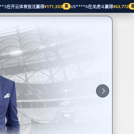
9:00
AM
— 17:00
PM
13594780477