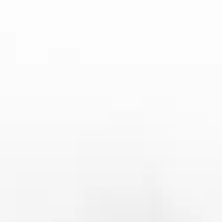
育基
升运
量，
全、
运动
泛开
动不
常生