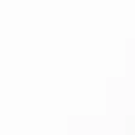
动资源和健康生
式选择。本文将
个方面详细阐述
体育在推动区域
发展和助力全民
生活方式方面的
与成效。首先，
体育通过优化体