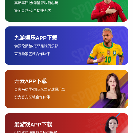
系。本文将从四个方面深入
阐述多米体育如何通过体育
科技创新引领全民健身发展
新潮流：首先，探索智能化
健身设备与数字化训练平台
的创新应用，推动运动方式
升级；其次，解析多米体育
在数据分析与健康管理上的
科技优势，提升运动效果与
安全保障；再次，展示多米
体育如何通过线上线下融合
推动健身服务的普及与多元