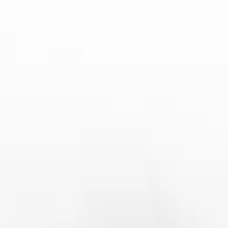
运动过程更加科学高效。
例如，多米体育开发的智能跑步机、智能动感单车以及可穿戴运
动设备，通过传感器和人工智能算法实时反馈用户的运动状态。
这些设备能够帮助用户优化姿势、控制运动强度，避免运动损
伤，同时提升运动体验感。
此外，多米体育还将虚拟现实（VR）与增强现实（AR）技术融
入健身设备中，实现沉浸式训练环境。用户可以在家中体验仿佛
置身健身房或户外场景的运动模式，从而提高运动兴趣和参与
度，形成良性运动习惯。
2、数据分析与健康管理
多米体育通过大数据技术和人工智能分析平台，为用户提供全面
的健康管理解决方案。运动数据的实时采集和智能分析，可以为
用户制定个性化训练方案，使每一次运动都精准有效。
在健康管理方面，多米体育建立了完整的数据追踪体系。用户的
心率、血压、体脂率、肌肉量等多维度数据被实时记录，并通过
智能算法生成运动建议和健康报告。这不仅帮助用户科学锻炼，