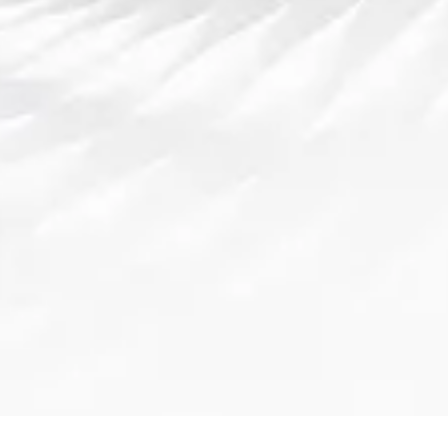
总结：
多米体育通过智能化健身设备、数据分析与健康管理、线上线下
融合服务以及体育社区建设等多维创新手段，全面引领了全民健
身的新潮流。科技与运动的深度结合，使用户在科学、高效、趣