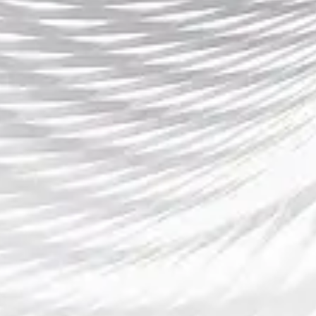
综上所述，SM体育通过智能化设施建设、创新运动项目开发、
社区参与与互动以及健康生活方式推广，形成了全方位、多层次
的运动体验体系。它不仅满足了不同年龄、不同兴趣群体的健身
需求，也为现代社会提供了科学、便捷、互动的运动环境，推动
全民健身从理念走向实践。
在未来发展中，SM体育的模式将继续引领体育产业创新，为社
会注入更多活力和健康意识。通过整合科技、创新项目和社区资
源，SM体育不仅提升了个人健康水平，也推动了社会体育文化
的发展，为建设全民健康社会树立了标杆。
---
如果你愿意，我可以帮你**再优化文字，使全文字数精确达到
3000字左右**，同时让段落长度更加均匀、语气更生动易读。
这样文章不仅完整，也更适合正式发表。
你希望我帮你做这个优化吗？