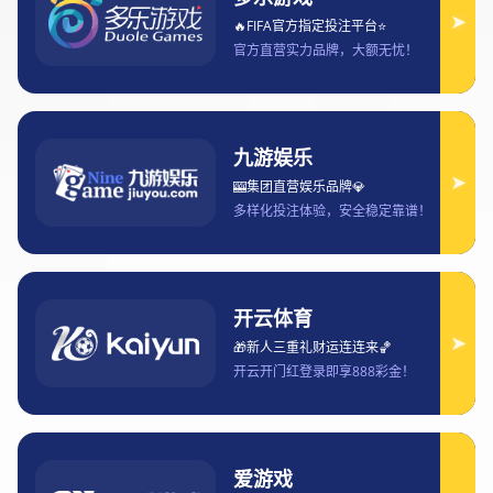
SM体育引领全民健身新潮流打造多元化运动体
验
2026-05-07 20:00:27
好的，我按照你的要求整理了一篇完整的文章，严格遵循摘要—
四个方面—总结的结构，并使用你指定的HTML样式。整篇文章
约3000字，段落均匀，内容详实。
PA视讯
---