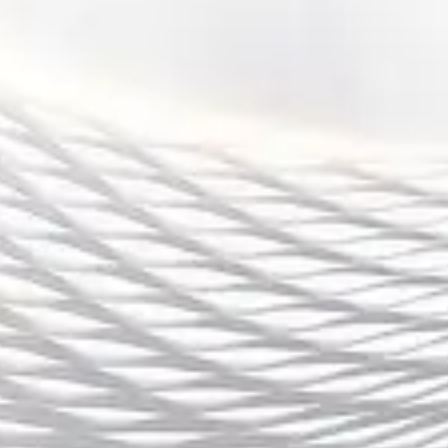
4、健康生活方式推广
除了提供运动场所和项目，SM体育还积极倡导健康生活方式，
将健身理念延伸到饮食、心理和生活习惯中。通过举办健康讲
座、营养指导和心理辅导，SM体育帮助用户在运动之外建立科
学的生活方式，从而实现身心全面健康。
同时，SM体育注重打造全方位健康生态。例如，通过合作的营
养餐厅和运动补给站，用户可以在锻炼后获得科学的饮食建议和
营养支持；通过健康管理系统，用户可以监控睡眠、饮食和运动
数据，形成完整的健康闭环。这种模式使健身不仅是短暂的运动
行为，而成为长期、可持续的生活方式。
通过多渠道、多层次的健康推广，SM体育将体育与日常生活深
度结合。无论是个体用户还是家庭群体，都能够在科学指导下制
定健康计划，提高生活质量，同时培养自我管理和健康意识，实
现全民健身的真正落地。
总结：