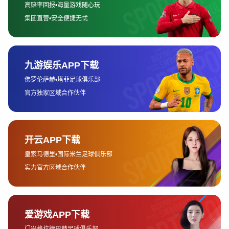
不仅如此，智能化设施还提升了运动场馆的管理效率。通过智能
预约系统、自动化设备管理和能耗监控，SM体育实现了资源的
高效利用，减少了人力成本，同时为用户提供更加便捷的运动环
境。用户可以通过手机APP快速查看空闲场地、预定课程，甚至
获取运动指导建议，极大提高了参与度和体验感。