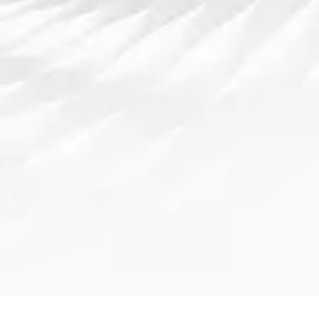
上一篇
Betfair体育全面解析及投注技巧与赛果分析指南