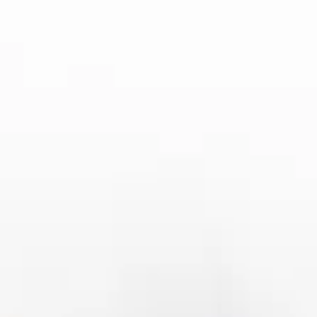
行全方位把控。通过科学化、系统化的训练体系，用户能够在安
全、有效的环境中实现健身目标，同时感受到运动的乐趣和成就
感。
3、社区参与与互动
社区参与是SM体育推动全民健身的重要策略。通过与地方社
区、学校和企业合作，SM体育将健身理念融入日常生活，使运
动成为社区文化的一部分。社区健身活动、亲子运动日和企业团
建活动不仅提高了居民的健康意识，也增强了社区凝聚力。
此外，SM体育注重线上线下的互动结合。通过社交平台和运动
APP，用户可以分享运动成果、参与线上挑战、互相激励。这种
互动机制打破了传统健身的孤立性，使健身活动更具趣味性和社
交性，进一步激发全民参与的积极性。
在社区层面，SM体育还开展了公益健身项目，如老年人健身课
程、青少年体育训练营和残疾人康复运动活动。通过这些活动，
体育资源向社会各阶层开放，体现了SM体育在推动全民健身普
及、提升社会健康水平方面的社会责任感。