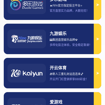
聚焦UED体育创新发展路径探索与行业未来趋势
深度解析
2026-04-28 16:42:19
随着科技的不断进步和社会需求的多元化，体育行业正在经历着
前所未有的创新与变革，尤其是在UED（用户体验设计）领域的
探索与发展。UED体育创新发展路径的探索，正逐步成为推动行
业前进的关键动力。本文将深入分析UED体育创新发展的几个重
要路径，并对未来趋势进行深度剖析，探讨如何通过优化用户体
验来实现体育行业的持续发展。文章将从四个方面展开讨论：