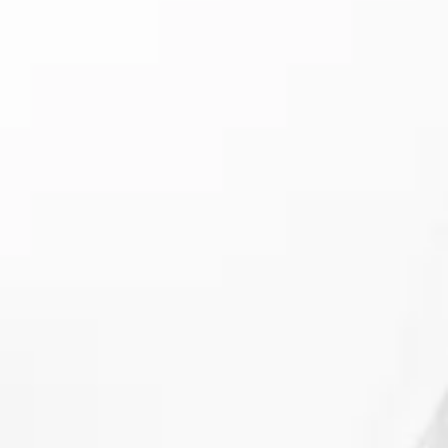
赛数据进行全面分析，如进攻次数、防守表现、球员个
众提供了更加丰富的比赛视角。
程中的数据分析，十博体育还会根据数据预测赛事的走
比赛数据的积累和分析，十博体育能够得出各队伍的优
行科学的赛事预测。这一预测不仅对赛前观众有重要参
激发用户在比赛过程中的参与感，增强观看赛事的沉浸
的赛事数据呈现形式也非常直观和易懂。通过图表、动
平台将复杂的数据呈现给用户，使得即使是缺乏专业背
松理解赛事中的关键数据点。这种便捷的方式，极大地
看体验，让赛事数据不再是冷冰冰的数字，而是与比赛
故事。
科技手段与数据
化