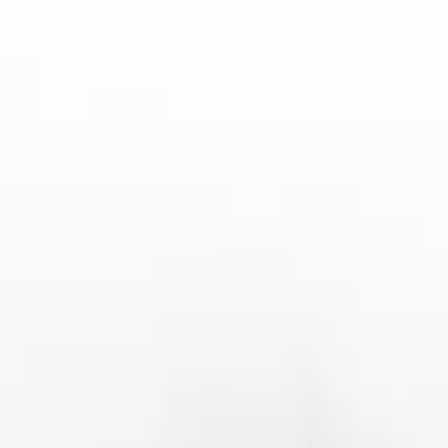
大数据技术对比
人状态等，为观
不仅仅是比赛过
势。通过对历史
势与劣势，并进
考价值，还能够
感。
PA视讯
同时，十博体育
态图形等方式，
景的观众也能轻
提升了用户的观
过程紧密联系的
3、
可视