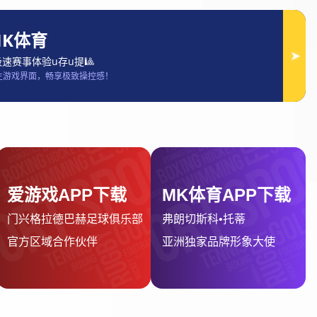
日益繁荣，十博体育作为一个重要的体育娱乐平台，积
类竞技赛事，深刻洞察赛事背后的故事与发展趋势。本
进行详细阐述：首先，我们将回顾十博体育如何在赛事
特的视角；其次，我们将探讨十博体育如何分析并呈现
观众的赛事体验；然后，我们将讨论十博体育如何借助
事数据的可视化，帮助观众更好地理解比赛过程；最
十博体育在赛事分析中的互动性和用户参与度，探讨其
性和提升平台影响力。通过这些维度的探讨，本文将展
事动态报道和竞技分析中的优势与创新。
十博体育赛事报道
特视角
报道中，始终坚持提供独特的视角与深度解析。在赛事
体育便通过精准的赛前分析、队伍状态评估和历史对战
建立一个全方位的赛事预判。这种前瞻性的报道方式，
赛开始之前便对双方队伍的特点和潜力有一个清晰的了