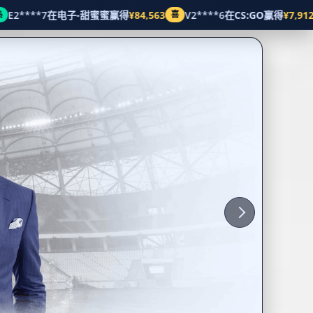
9:00
AM
— 17:00
PM
13594780477