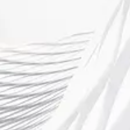
，体育赛事的分析不再局限于传统的文字报道和图片呈
这一领域也做出了诸多创新。借助人工智能和数据可视
育能够将赛事数据和比赛画面进行深度融合，展现更加
性的内容。例如，平台通过实时3D回放和球员轨迹展
够更加清晰地看到球员在比赛中的每一个动作和战术布
还积极利用虚拟现实（VR）和增强现实（AR）技术，为
比赛观看体验。通过AR技术，观众可以在观看比赛的同
员的详细数据、比赛战况以及关键战术变化等信息。这
让赛事分析变得更加生动有趣，也提升了观众对赛事的
一个重要作用是帮助用户更好地理解比赛背后的深层次
赛数据的可视化呈现，观众不仅能够看到比分的变化，
战术层面的细节，诸如进攻模式、防守策略、传球成功
高科技手段的运用，极大地拓宽了观众对比赛的认知边
分析更加丰富多元。