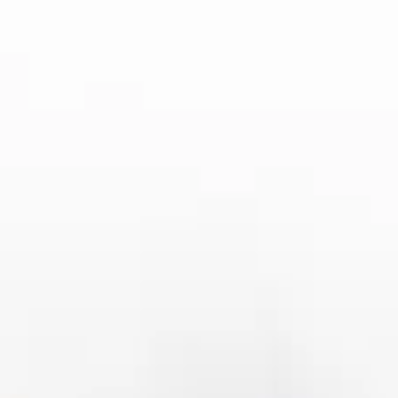
华夏体育还特别注重赛事的互动性与参与感。通过线上直播、短
视频传播以及社交平台互动，群众不仅可以亲身参与比赛，也能
随时关注赛事动态。这种线上线下相结合的方式，进一步扩大了
体育活动的影响力，让更多年轻人愿意加入全民健身行列。
此外，大型体育赛事的举办也显著提升了城市知名度与影响力。
赛事期间，大量游客和运动爱好者汇聚城市，带动住宿、餐饮、
交通等行业快速发展。体育赛事已经不仅是一场竞技活动，更成
为展示城市形象、促进经济发展的重要窗口。
体育文化融入城市
体育不仅是一种运动方式，更是一种文化表达。华夏体育在推动
全民健身的同时，也高度重视体育文化的传播与塑造。通过举办
体育文化节、运动主题展览以及公益讲座等活动，让更多群众深
入了解体育精神的内涵与价值。
在现代城市发展过程中，体育文化正逐渐成为城市文化的重要组
成部分。许多城市通过建设体育主题公园、打造体育雕塑以及举
办特色运动活动，形成独具魅力的城市文化符号。华夏体育通过