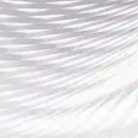
互联网平台的发展为全民健身提供了新的可能。线上健身课程、
虚拟运动社区以及数字赛事平台，让人们突破时间与空间限制，
随时随地参与运动。华夏体育通过“互联网+体育”模式，不断提升
群众参与便利性，也推动全民健身覆盖更广泛的人群。
在绿色发展理念推动下，生态体育也成为未来发展的重要方向。
骑行绿道、山地徒步、水上运动等项目不断兴起，人们在锻炼身
体的同时，也更加亲近自然。华夏体育倡导健康、环保的运动理
念，使体育与生态文明建设实现协调发展。
未来，华夏体育还将进一步加强国际交流与合作，学习先进体育
管理经验和赛事运营模式。通过打造国际化体育品牌活动，推动
中国体育文化走向更广阔舞台。同时，也让城市在国际体育交流
中不断提升影响力与竞争力。
总结：
华夏体育以全民健身为核心，以城市发展为依托，通过完善基础
设施、丰富赛事活动、弘扬体育文化以及推动创新发展，不断构
建充满活力与竞争力的体育新生态。在这一过程中，体育已经不
仅是增强体质的重要方式，更成为推动城市文明进步和社会和谐