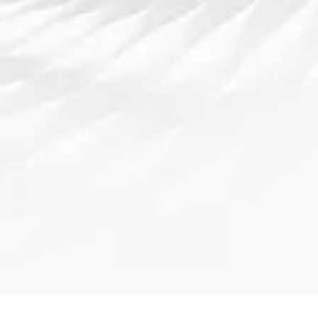
上一篇
E星体育全面解析最新赛事资讯与明星运动员动态分
享