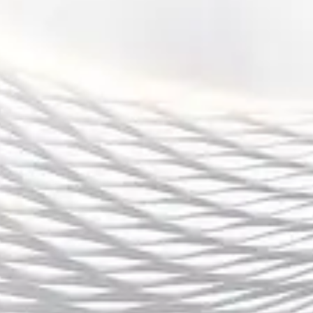
4、健康理念推广与生活方
式塑造
乐动体育不仅关注运动本身，更注重健康生活方式的全面推广。
平台通过多渠道传播健康知识，如饮食营养、心理健康、睡眠管
理等，使用户能够全面理解并践行健康生活理念。健康不再仅仅
是体型或运动表现的指标，而成为生活方式的一部分。
在生活方式塑造方面，乐动体育倡导科学、合理、可持续的健身
行为。通过专业教练指导和长期健康计划，用户可以逐步形成良
好的运动习惯和健康饮食模式，从而改善整体生活质量。平台的
目标是让健康成为每个人生活中的自然选择，而不仅仅是短期行
为。
此外，乐动体育还关注心理健康和社会责任，通过举办心理减压
课程、团队建设活动和公益健身项目，帮助用户在身体健康的同
时提升心理素质，增强社会归属感。通过全面的健康理念推广，
乐动体育正在塑造一种积极、健康、充满活力的现代生活方式。