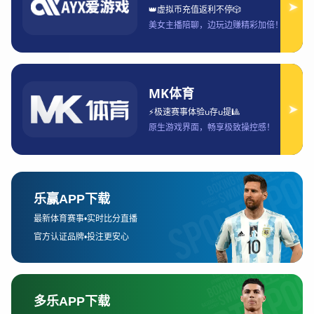
是一种竞技活动，而成为现代生活方式中不可或缺的重要组成部
分。乐动体育作为新时代全民健身的引领者，通过创新平台建
设、科技赋能、社区互动和健康理念推广，正在全方位打造一个
健康生活方式的平台。本文将从四个方面详细阐述乐动体育如何
引领全民健身新风尚：首先是乐动体育在创新服务与体验方面的
探索，其次是数字化与智能化技术的深度应用，再次是社区互动
与全民参与机制的建立，最后是健康理念的全面推广与生活方式
的塑造。通过这四个维度，我们可以全面了解乐动体育在全民健
身领域的实践和贡献，也能看到它如何推动全民健康理念的深入
人心，为社会营造出更加积极、健康和充满活力的生活氛围。
1、创新服务与体验升级
乐动体育在服务创新方面不断突破传统健身模式，将体育锻炼从
单纯的身体训练提升为全方位的生活体验。平台通过整合线上线
下资源，为用户提供个性化的运动方案，从而满足不同年龄、职
业和兴趣群体的健身需求。无论是健身课程、运动装备推荐，还
是健康饮食指导，乐动体育都力求实现全链条服务闭环。