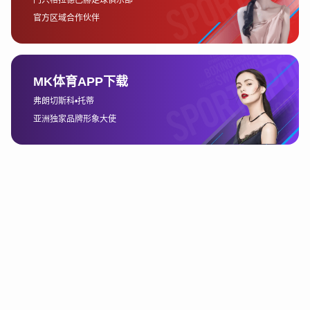
鸣，也让运动员形象更加立体生动，展现出竞技体育背后的真实
人性和努力。
同时，环球体育通过多媒体技术，将运动员风采以高清照片、慢
动作视频和数据可视化呈现，使观众能够从不同角度欣赏运动员
的技术水平、身体素质和比赛策略，从而形成更直观的观看体
验。
3、赛事数据与技术分析
在全球体育报道中，数据和技术分析是不可或缺的重要组成部
分。环球体育通过精准的数据采集和分析，为观众提供详尽的比
赛解读，包括进球速度、跑动距离、投篮命中率等多维度数据指
标，让赛事呈现更加科学化和专业化。
此外，环球体育结合先进的运动分析技术，如动作捕捉、视频回
放、战术模拟等，帮助观众理解比赛策略与运动员技术动作。这
种数据与技术的结合，使得报道不仅具备娱乐性，更兼具专业性
和教育性。