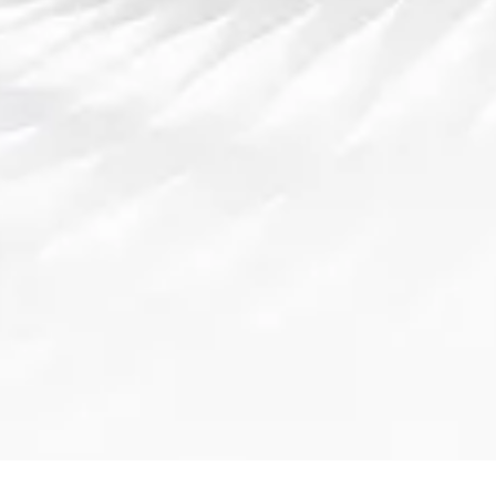
上一篇
浩瀚体育携手全球运动品牌推动体育产业创新与可
持续发展新纪元
下一篇
聚焦zg体育发展趋势探索全民健身与竞技融合新路
径创新发展路径