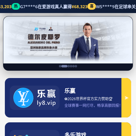
集团新闻
首页
集团新闻
环球体育聚焦全球赛事精彩瞬间与运动员风采全
面报道