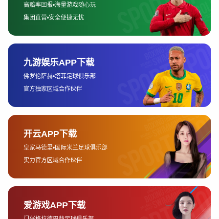
是冬奥会的滑雪比赛，环球体育都能第一时间进行深入报道，将
比赛的精彩瞬间传递给观众。
此外，环球体育不仅关注热门项目，还兼顾冷门赛事，通过多渠
道、多形式进行报道。例如，击剑、羽毛球、举重等项目的细节
动作、比赛策略以及赛场瞬间，都能在环球体育的平台上获得全
面呈现，从而满足不同体育爱好者的兴趣需求。
在赛事报道中，环球体育善于挖掘故事性元素，将比赛结果、战
术分析与运动员个人经历相结合，让报道不仅仅停留在比分和排
名上，而是呈现出完整的赛事脉络和竞技魅力。
2、运动员风采展示
环球体育注重对运动员个性和精神风貌的展示，通过深度采访、
赛后特写及纪录片形式，让观众感受到运动员在赛场上的拼搏与
付出。无论是顶尖选手的高光时刻，还是新秀选手的努力突破，
都被细腻捕捉。
运动员的训练日常、生活故事以及心理状态同样是环球体育报道
的重要内容。这些报道不仅增强了观众与运动员之间的情感共