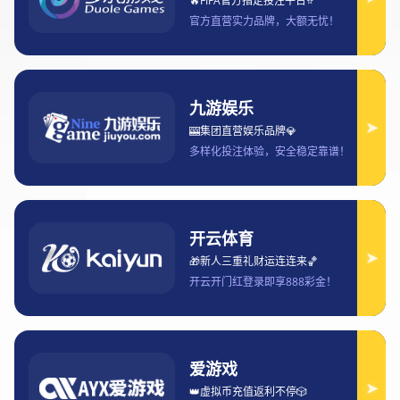
NG体育全面升级 打造智慧体育新时代 引领行
业创新与发展
2026-05-01 15:29:06
在数字化浪潮与产业升级的大背景下，NG体育以全面升级为契
机，积极拥抱智能科技，推动传统体育向智慧体育转型。本文围
绕“NG体育全面升级 打造智慧体育新时代 引领行业创新与发展”
这一核心主题，从技术驱动、用户体验、产业融合与未来发展四
个方面进行深入剖析。通过系统化的战略布局与持续创新，NG
体育不仅重塑了体育产业的服务模式，还为行业发展提供了全新