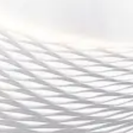
综上所述，NG体育通过全面升级，在技术、体验、产业与未来
发展等多个维度实现突破，成功构建了智慧体育新生态。其以科
技为引擎，以用户为核心，通过不断创新与融合，推动体育产业
迈向智能化与高质量发展的新阶段。
未来，随着技术的不断进步与市场需求的持续变化，NG体育有
望继续引领行业创新，成为智慧体育发展的标杆。其发展路径不
仅为自身创造价值，也为整个体育产业提供了重要借鉴与发展方
向。