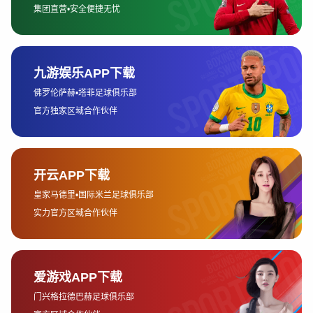
业带来了全新的发展机遇。
二、用户体验持续优化
在智慧体育时代，用户体验成为平台竞争的关键因素。NG体育
通过全面升级用户界面与交互设计，使平台更加简洁、高效，满