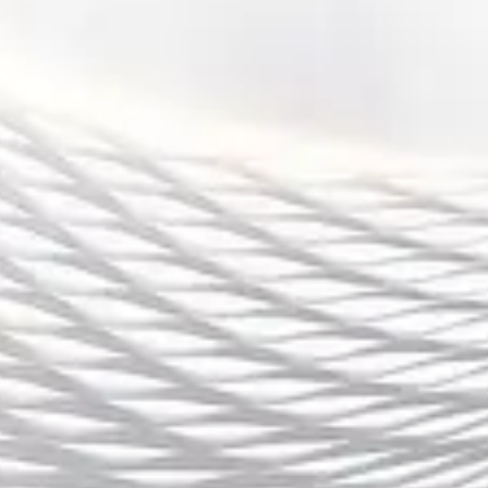
方向
面对全球化竞争日益激烈的市场环境，盛博的国际化战略始终是
其发展战略的核心组成部分。盛博不仅注重国内市场的布局，也
积极开拓国际市场，通过全球化的视野和战略部署，不断扩大其
在全球市场中的份额。
首先，盛博通过收购和合作等多种方式，成功进入了多个海外市
场。通过与国际知名企业的战略合作，盛博能够迅速获取先进的
技术和市场资源，提升全球竞争力。特别是在东南亚和欧洲市
场，盛博通过本地化的产品和服务，迅速赢得了用户的信赖和支
持。
其次，盛博在全球化布局中注重本土化的创新与服务。不同地区
的市场需求和文化背景存在差异，盛博通过深入了解各地市场，
量身定制符合当地需求的产品和服务，从而在全球市场中树立了
良好的品牌形象。
总结：