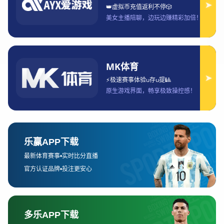
清流畅的比赛直播。特别是在比赛日，很多平台会针对不同地区
的用户提供本地化语言和评论，让用户的观赛体验更加亲切。
其次，DAZN是一个非常适合体育迷的流媒体平台，它不仅支持
意甲的全场直播，还有比赛回放和精彩集锦。台湾观众可以通过
互联网直接访问DAZN，按需选择自己喜爱的比赛进行观看。此
外，DAZN的会员制度非常灵活，用户可以选择按月或按年订
阅，避免了因只想观看某些比赛而需要长期承诺的困扰。
最后，一些当地的有线电视供应商也可能会提供意甲赛事的直播
服务。例如，中华电信、台湾大哥大等大部分宽带运营商都会推
出体育频道，并包含意甲赛事的转播。台湾用户可以通过宽带电
视包月订阅，享受稳定的直播体验。这些有线电视平台虽然价格
可能会高于流媒体平台，但其信号质量和节目稳定性是一个不错
的保障。
2、通过智能APP轻松获取赛
季信息
除了观看直播，获取最新的意甲赛季信息也是许多台湾足球迷的