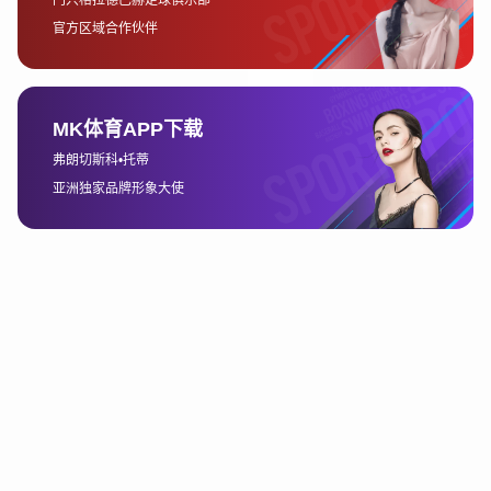
除了通过直播平台和APP获取信息，社交媒体也是获取意甲赛季
最新动态的重要途径。现如今，很多足球俱乐部和球员都有自己
的社交媒体账户，台湾用户可以直接关注这些官方账号，获取即
时的赛季信息与相关新闻。
例如，意甲各大俱乐部如尤文图斯、AC米兰、国际米兰等，都
会通过Twitter、Instagram、Facebook等平台发布赛事预
告、赛后总结以及球员采访等内容。通过这些内容，台湾球迷可
以第一时间了解球队的战况、球员的状态以及赛季的整体走势。
此外，Twitter和Facebook等平台上的许多足球专栏作家和分
析师，通常会在比赛前后发布关于意甲的技术分析和战术解析。
通过与这些专家互动，台湾用户能够更好地理解比赛背后的战术
布局、教练策略以及球员表现，从而获得更丰富的赛事信息。
4、使用本地化赛事资讯网
站
对于许多台湾用户来说，本地化的赛事资讯网站也是获取意甲最