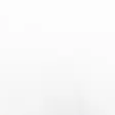
新信息的一个重要渠道。通过这些网站，台湾用户不仅可以了解
即将举行的比赛时间，还能获取赛季排行榜、球员数据以及转会
动态等重要信息。
例如，台湾的体育新闻网站如《体育大联盟》与《Yahoo!奇摩
运动》都会提供包括意甲在内的各大足球联赛的新闻更新。这些
网站不仅有详细的比赛赛程、比分直播，还有丰富的文章与分
析，帮助球迷全面了解各支球队的情况。
PA视讯
此外，还有一些专门提供足球数据和统计的网站如
“WhoScored”和“Transfermarkt”，它们提供了每场比赛的数
据统计，包括进球数、助攻数、控球率、射门次数等。这些网站
非常适合那些希望通过数据分析深入了解意甲赛季的球迷。
总结：
台湾用户如果想要轻松观看意甲比赛并获取最新赛季信息，首先
应选择合适的直播平台，确保可以顺利观看每场比赛。无论是通