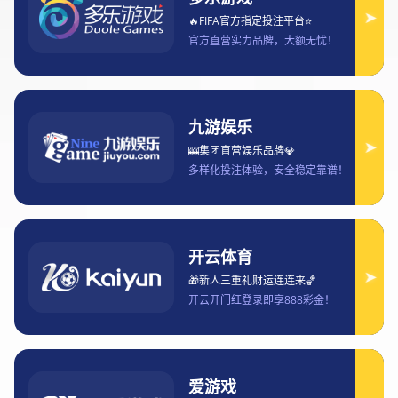
2025-08-15 01:35:31
随着意大利足球甲级联赛（意甲）在全球范围内的影响力不断增
强，越来越多的台湾足球迷渴望能在第一时间观看比赛并获取最
新赛季的信息。由于时差、转播平台的选择以及版权问题等因
素，台湾的观众在观看意甲比赛时常遇到一些困难。本文将详细
介绍台湾用户如何轻松观看意甲比赛，并获取最新赛季信息。通
过分析各大直播平台、APP应用程序、社交媒体和赛事资讯网站
等资源，本文将为台湾足球迷提供一条轻松、高效的观赛路径，
让每一位意甲爱好者都能不受限制地享受意大利足球带来的激情
与魅力。
1、通过正规平台观看意甲直
播
首先，想要轻松观看意甲比赛，选择正规合法的直播平台是至关
重要的。目前，台湾用户可以通过几家国际知名的体育直播平台
来观看意甲赛事。像是ESPN、Fox Sports、DAZN等平台都提供
意甲的直播服务，而这些平台对于台湾地区的观众通常会提供高