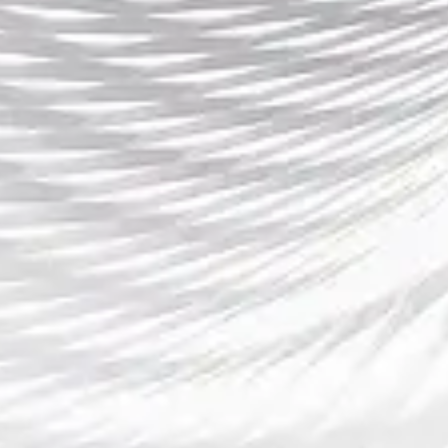
者保持头脑清醒
此外，长期稳定
于看到即时的回
心态和理智的判
总结：
通过全面解析体
打造一个精准的
升预测的准确性
定盈利，所有这
据自身的经验、
期稳定的收益。
PA视讯|真人游
总之，体育竞猜
作。通过不断积
静的心态，竞猜
然而，竞猜活动