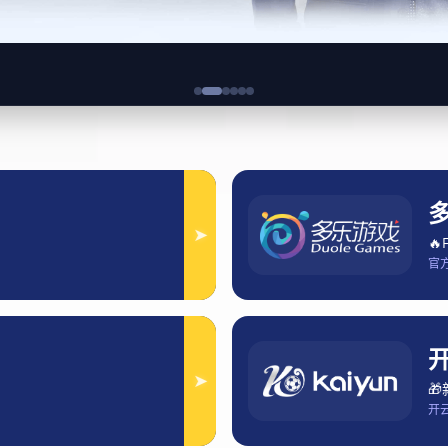
集团新闻
全面解析体育竞猜策略与技巧助你提高胜率
闻
全面解析
打造精准
2025-07-11 21:
体育竞猜作为一