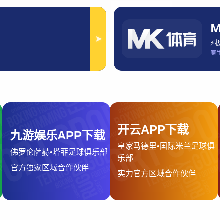
参与。如何在众
渴望掌握的关键
发，探讨如何通
一个精准的预测
合适的赛事进行
后，如何制定合
长期竞猜中保持
中脱颖而出，提
1、
行投
选择正确的赛事
他领域相比，体
陷入亏损。为了