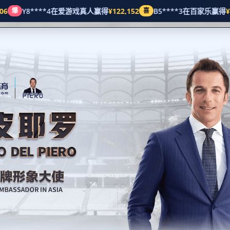
0
团新闻
体育服务
找到PA视讯官网